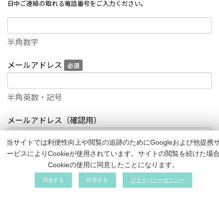
日中ご連絡の取れる電話番号をご入力ください。
半角数字
メールアドレス
必須
半角英数・記号
メールアドレス（確認用）
当サイトでは利便性向上や閲覧の追跡のためにGoogleおよび他提携
同じメールアドレスをご入力ください。
ービスによりCookieが使用されています。サイトの閲覧を続けた場
Cookieの使用に同意したことになります。
保険者番号
必須
同意する
拒否する
プライバシーポリシー
記号
必須