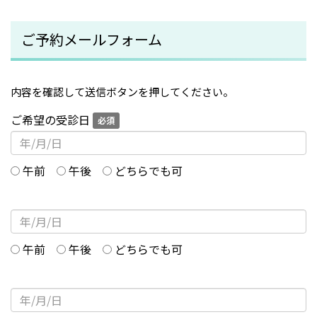
行う場合
・審査支払機関や保険者への書類提出、および質問
ご予約メールフォーム
への対応
個人情報の委託について
内容を確認して送信ボタンを押してください。
個人情報の取り扱いを外部に委託する場合は、当セ
ご希望の受診日
必須
ンターが規定する個人情報管理基準を満たす企業を
選定して委託を行い、適切な取り扱いが行われるよ
う監督します。
午前
午後
どちらでも可
取得した個人情報の開示等および問合せ窓口
本人からの求めにより、当センターが本件により取
得した個人情報の利用目的の通知・開示・内容の訂
午前
午後
どちらでも可
正・追加または削除・利用の停止・消去（「開示
等」といいます。）に応じます。
窓口などの詳細は当サイトの
プライバシーポリシー