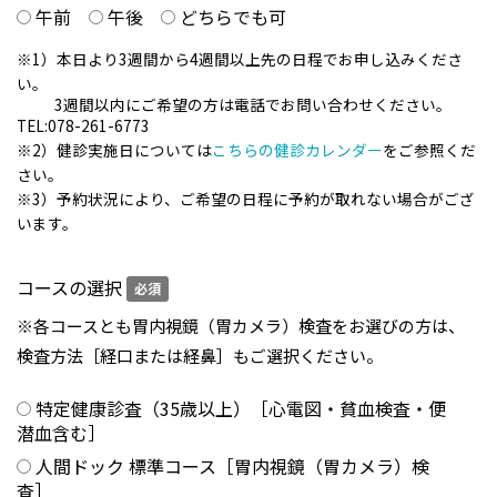
をご覧ください。
午前
午後
どちらでも可
※1）本日より3週間から4週間以上先の日程でお申し込みくださ
い。
3週間以内にご希望の方は電話でお問い合わせください。
TEL:078-261-6773
※2）健診実施日については
こちらの健診カレンダー
をご参照くだ
さい。
※3）予約状況により、ご希望の日程に予約が取れない場合がござ
います。
コースの選択
必須
※各コースとも胃内視鏡（胃カメラ）検査をお選びの方は、
検査方法［経口または経鼻］もご選択ください。
特定健康診査（35歳以上）［心電図・貧血検査・便
潜血含む］
人間ドック 標準コース［胃内視鏡（胃カメラ）検
査］