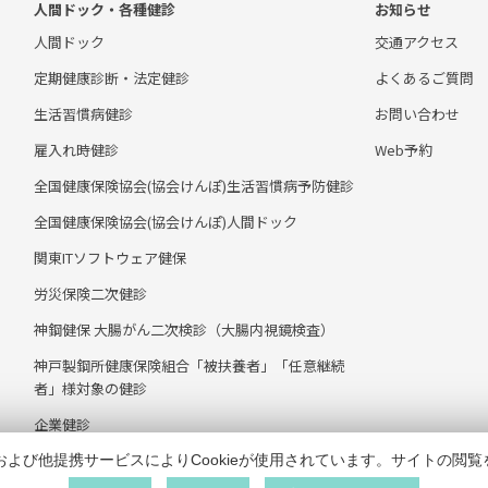
人間ドック・各種健診
お知らせ
人間ドック
交通アクセス
定期健康診断・法定健診
よくあるご質問
生活習慣病健診
お問い合わせ
雇入れ時健診
Web予約
全国健康保険協会(協会けんぽ)生活習慣病予防健診
全国健康保険協会(協会けんぽ)人間ドック
関東ITソフトウェア健保
労災保険二次健診
神鋼健保 大腸がん二次検診（大腸内視鏡検査）
神戸製鋼所健康保険組合「被扶養者」「任意継続
者」様対象の健診
企業健診
および他提携サービスによりCookieが使用されています。サイトの閲覧